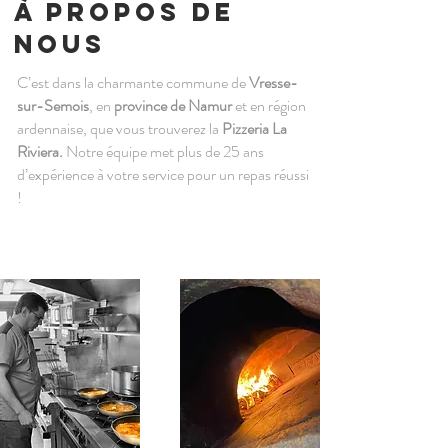
À propos de
nous
C’est dans la charmante commune de
Vresse-
sur-Semois
, en
province de Namur
et en région
ardennaise, que vous trouverez la
Pizzeria La
Riviera.
Notre équipe met plus de 25 ans
d’expérience à votre service pour un repas réussi
!