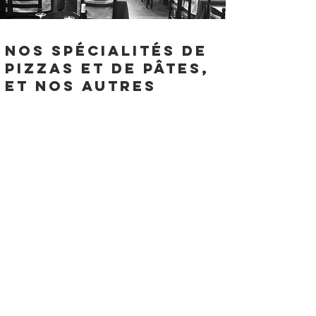
Nos spécialités de
pizzas et de pâtes,
et nos autres
plats.
Nous sommes connus dans toute la région pour
nos authentiques
pizzas au feu de bois
, mais
également pour nos
spécialités de pâtes
.
Sur place ou à emporter
, laissez-vous tenter et
faites-vous votre propre avis sur notre délicieuse
cuisine italienne
! Depuis 1994, nous proposons
un menu varié, comprenant également de
nombreux
plats de viande et de poisson
pour
satisfaire tous les gourmands. Goûtez aussi à nos
fabuleux desserts !